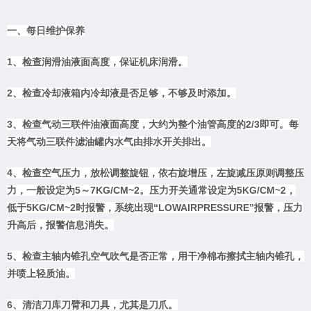
一、每日维护保养
1、检查润滑油液面高度，保证机床润滑。
2、检查冷却液箱内冷却液是否足够，不够及时添加。
3、检查气动三联件油液面高度，大约为整个油管高度的2/3即可。每
天将气动三联件滤油罐内水气由排水开关排出。
4、检查空气压力，放松调整旋钮，依右旋增压，左旋减压原则调整压
力，一般设定为5～7KG/CM~2。压力开关通常设定为5KG/CM~2，
低于5KG/CM~2时报警，系统出现“LOWAIRPRESSURE”报警，压力
升高后，报警信息消失。
5、检查主轴内锥孔空气吹气是否正常，用干净棉布擦拭主轴内锥孔，
并喷上轻质油。
6、清洁刀库刀臂和刀具，尤其是刀爪。