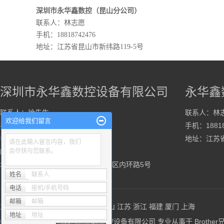
深圳市永华鑫数控（
昆山分公司）
联系人：林志愿
手机：18818742476
地址
：江苏省昆山市新纬路119-5号
深圳市永华鑫数控设备有限公司
永华鑫
联系人：徐先生
联系人：林
欢迎给我们留言
手机：13926517755
手机：18818
电话：0755-89532015
地址：江苏省
请在此输入留言内容，我们
邮箱：xu.kz@163.com
会尽快与您联系。
地址：深圳市龙岗区平湖街道山厦社区内环路5号
姓名
联系人
电话
座机/手机号码
邮箱
邮箱
主营区域：
深圳
东莞
惠州
珠海
中山
江苏
浙江
福建
厦门
上海
地址
地址
© 2021 Copyright 深圳市永华鑫数控设备有限公司 专业从事于
Broth