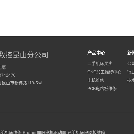
产品中心
新
数控昆山分公司
二手机床买卖
公
志愿
CNC加工维修中心
行
742476
电机维修
技
昆山市新纬路119-5号
PCB电路板维修
er兄弟机床维修
,
Brother伺服电机驱动器
,
兄弟机床电路板维修