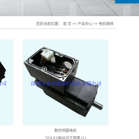
您的当前位置：
首 页
>>
产品中心
>>
电机维修
数控伺服电机
S2A XY轴马达正侧面 (1)