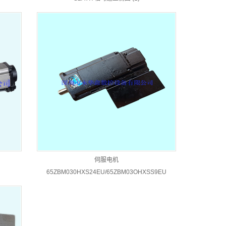
伺服电机
65ZBM030HXS24EU/65ZBM03OHXSS9EU