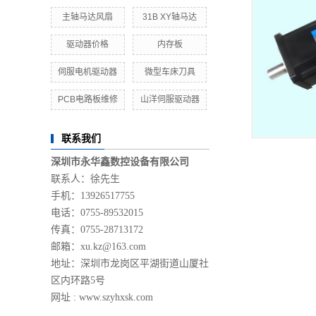
主轴马达风扇
31B XY轴马达
驱动器价格
内存板
伺服电机驱动器
微型车床刀具
PCB电路板维修
山洋伺服驱动器
联系我们
深圳市永华鑫数控设备有限公司
联系人：徐先生
手机：13926517755
电话：0755-89532015
传真：0755-28713172
邮箱：xu.kz@163.com
地址：深圳市龙岗区平湖街道山厦社
区内环路5号
网址 :
www.szyhxsk.com