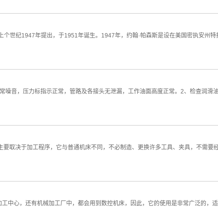
个世纪1947年提出，于1951年诞生。1947年，约翰·帕森斯是设在美国密执安
常噪音，压力标指示正常，管路及各接头无泄漏，工作油面高度正常。2、检查润滑油
件，主要取决于加工程序，它与普通机床不同，不必制造、更换许多工具、夹具，不需
加工中心，还有机械加工厂中，都会用到数控机床，因此，它的使用是非常广泛的，适