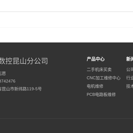
产品中心
新
数控昆山分公司
二手机床买卖
公
志愿
CNC加工维修中心
行
742476
电机维修
技
昆山市新纬路119-5号
PCB电路板维修