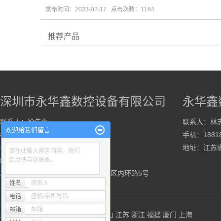
发布时间：2023-02-17 点击次数：1164
推荐产品
深圳市永华鑫数控设备有限公司
永华鑫
联系人：徐先生
联系人：林
欢迎给我们留言
手机：13926517755
手机：18818
电话：0755-89532015
地址：江苏省
请在此输入留言内容，我们
邮箱：xu.kz@163.com
会尽快与您联系。
地址：深圳市龙岗区平湖街道山厦社区内环路5号
姓名
联系人
电话
座机/手机号码
邮箱
邮箱
主营区域：
深圳
东莞
惠州
珠海
中山
江苏
浙江
福建
厦门
上海