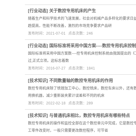
[
行业动态
]
关于数控专用机床的产生
随着生产和科学技术的飞速发展，社会对机械产品多样化的要求日
趋提高，性能不断改善，激烈的市场竞争要求产品研
发布时间：2021-07-01 点击次数：246
[
行业动态
]
国际标准将采用中国方案----数控专用机床控
国际标准将采用中国方案数----控专用机床控制系统由我国提出的《
过,正式立项。这标志着数
发布时间：2016-07-27 点击次数：1841
[
技术知识
]
不同数量轴的数控专用机床的作用
数控专用机床除了铣镗加工中心，数控铣床，数控车床以外，还有数
用换机器，减少重新装夹累计误差和不同的机床
发布时间：2022-02-18 点击次数：289
[
技术知识
]
与普通机床相比，数控专用机床有哪些特点
数控专用机床的操作和监控全部在这个数控单元中完成，它是数控专
工零件改变时，一般只需要更改数控程序，可节省