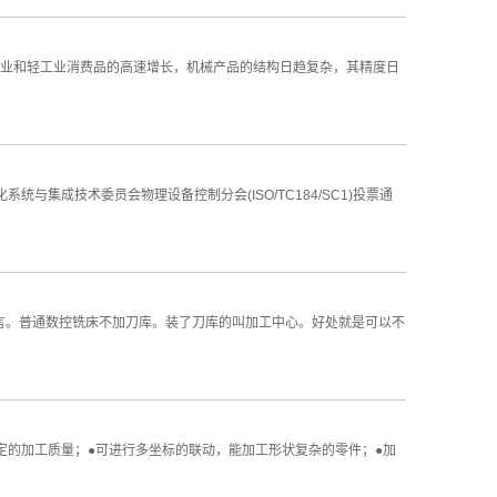
业和轻工业消费品的高速增长，机械产品的结构日趋复杂，其精度日
集成技术委员会物理设备控制分会(ISO/TC184/SC1)投票通
言。普通数控铣床不加刀库。装了刀库的叫加工中心。好处就是可以不
定的加工质量；●可进行多坐标的联动，能加工形状复杂的零件；●加