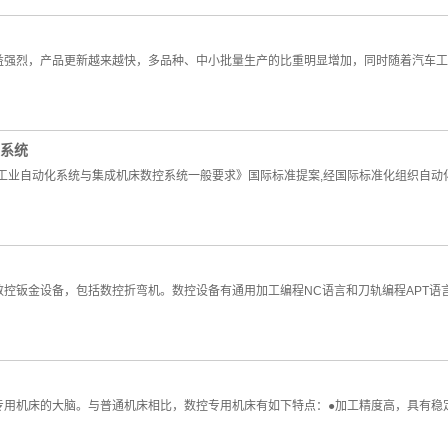
益强烈，产品更新越来越快，多品种、中小批量生产的比重明显增加，同时随着汽车工
制系统
工业自动化系统与集成机床数控系统一般要求》国际标准提案,经国际标准化组织自动化系统与
控钣金设备，包括数控折弯机。数控设备有通用加工编程NC语言和刀轨编程APT语
用机床的大脑。与普通机床相比，数控专用机床有如下特点：●加工精度高，具有稳